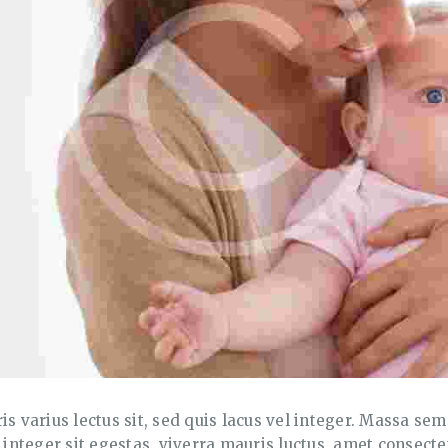
is varius lectus sit, sed quis lacus vel integer. Massa s
nteger sit egestas, viverra mauris luctus, amet consectet