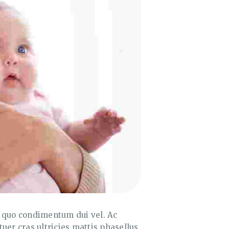
em quo condimentum dui vel. Ac
uer cras ultricies mattis phasellus