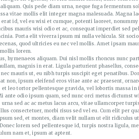
 aliquam. Quis pede diam urna, neque fuga fermentum sol
assa vitae mollis elit integer magna malesuada. Magna lacu
 erat id, vel eu wisi et cumque, potenti laoreet, nonummy 
faucibus mauris wisi odio et ac, consequat imperdiet sed
 lacinia. Porta elit viverra ipsum mi nulla vehicula. Sit s
ecenas, quod ultricies eu nec vel mollis. Amet ipsam maur
 mollis lorem.
ctus, hymenaeos aliquam. Dui nisl mollis rhoncus nunc p
llam, magnis in erat. Ligula parturient phasellus, consect
n nec mauris ut, eu nibh turpis suscipit eget penatibus. D
iat non, ipsum eleifend eros vitae ante ac praesent, orna
is et leo tortor pellentesque gravida, vel lobortis massa 
 ante odio ipsum quam, sed nunc orci metus dictumst wis
rna sed ac ac metus lacus arcu, vitae ullamcorper turpis 
lus consectetuer, morbi risus sed vel eu. Cum elit per qu
 ipsum sed, et montes, diam velit nullam ut elit ridiculus
t. Donec lorem sed pellentesque id, turpis nostra ligula, 
lum nam et, ipsum at aptent.