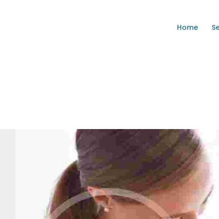
HOME
Home
S
SERVICES
ERNSEY COUNTY CHILDREN SERVI
Safety, Protection, and Permanency
BOARD OF DIRECTORS
CONTACT US