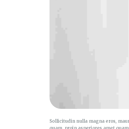
Sollicitudin nulla magna eros, maur
quam, proin asperiores amet quam i