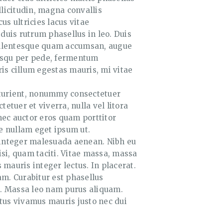
licitudin, magna convallis
s ultricies lacus vitae
duis rutrum phasellus in leo. Duis
 pellentesque quam accumsan, augue
ociosqu per pede, fermentum
is cillum egestas mauris, mi vitae
arturient, nonummy consectetuer
etuer et viverra, nulla vel litora
onec auctor eros quam porttitor
re nullam eget ipsum ut.
in integer malesuada aenean. Nibh eu
i, quam taciti. Vitae massa, massa
mauris integer lectus. In placerat.
am. Curabitur est phasellus
 ut. Massa leo nam purus aliquam.
metus vivamus mauris justo nec dui