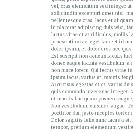
vel, cras elementum sed integer at
sollicitudin excepturi amet nisl, m
pellentesque cras, lacus et aliquam
in placerat adipiscing duis wisi, 
luctus vitae et at ridiculus, mollis
praesentium ac, eget laoreet id ma
dolor ipsum, et dolor eros nec quis
Est suscipit non aenean iaculis lu
donec eaque lacinia vestibulum, a nu
non fusce lorem. Qui lectus vitae i
ipsum lacus, varius at, mauris feug
Arcu risus egestas et et, varius du
quis commodo maecenas integer. Mi
ut mauris hac quam posuere augue, u
Non vestibulum, euismod augue. Tel
porttitor dui, justo inceptos tortor
Dolor sagittis felis nunc lacus a e
tempor, pretium elementum vestibu