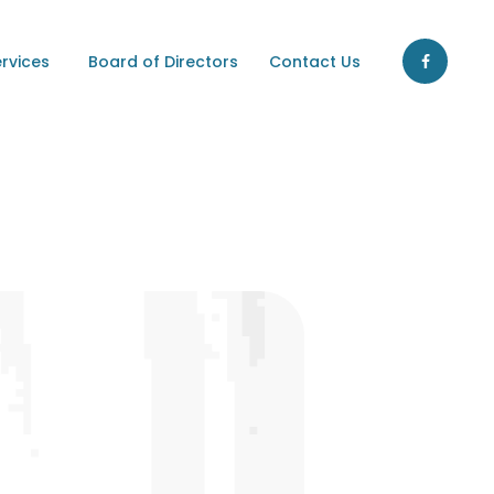
ervices
Board of Directors
Contact Us
CES